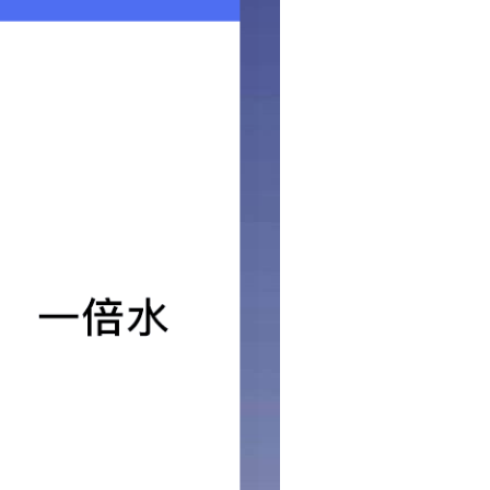
全国服务热线
13502851039
13620212493
0755-88830339