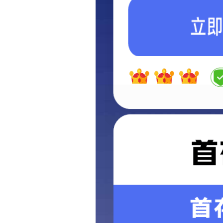
净化设备事业部
技术支持

技术支持
行业标准
营销服务

服务流程
售后服务
成功案例
新闻资讯

公司新闻
行业资讯
联系我们

联系我们
在线留言
English
您现在的位置：
首页
/
新闻中心